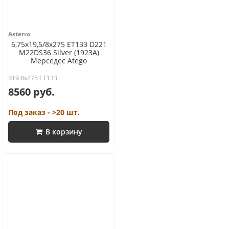
Asterro
6,75x19,5/8x275 ET133 D221
M22DS36 Silver (1923A)
Мерседес Аtego
R19 8x275 ET133
8560 руб.
Под заказ - >20 шт.
В корзину