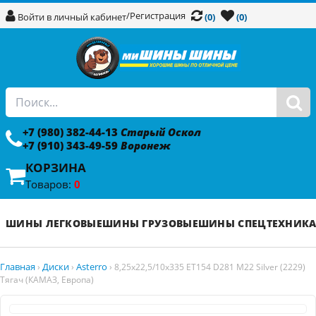
/
Регистрация
Войти в личный кабинет
(0)
(0)
+7 (980) 382-44-13
Старый Оскол
+7 (910) 343-49-59
Воронеж
КОРЗИНА
Товаров:
0
ШИНЫ ЛЕГКОВЫЕ
ШИНЫ ГРУЗОВЫЕ
ШИНЫ СПЕЦТЕХНИК
Главная
Диски
Asterro
›
›
›
8,25x22,5/10x335 ET154 D281 M22 Silver (2229)
Тягач (КАМАЗ, Европа)