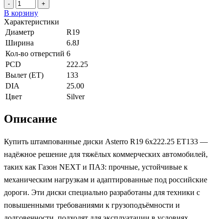
-
+
В корзину
Характеристики
Диаметр
R19
Ширина
6.8J
Кол-во отверстий
6
PCD
222.25
Вылет (ET)
133
DIA
25.00
Цвет
Silver
Описание
Купить штампованные диски Asterro R19 6x222.25 ET133 —
надёжное решение для тяжёлых коммерческих автомобилей,
таких как Газон NEXT и ПАЗ: прочные, устойчивые к
механическим нагрузкам и адаптированные под российские
дороги. Эти диски специально разработаны для техники с
повышенными требованиями к грузоподъёмности и
долговечности, подходят для эксплуатации в условиях