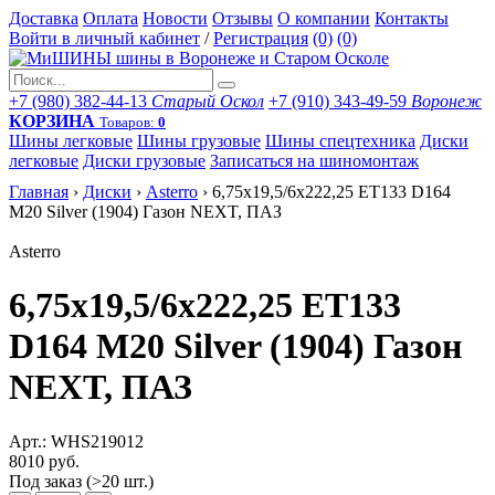
Доставка
Оплата
Новости
Отзывы
О компании
Контакты
Войти в личный кабинет
/
Регистрация
(0)
(0)
+7 (980) 382-44-13
Старый Оскол
+7 (910) 343-49-59
Воронеж
КОРЗИНА
Товаров:
0
Шины легковые
Шины грузовые
Шины спецтехника
Диски
легковые
Диски грузовые
Записаться на шиномонтаж
Главная
›
Диски
›
Asterro
›
6,75x19,5/6x222,25 ET133 D164
M20 Silver (1904) Газон NEXT, ПАЗ
Asterro
6,75x19,5/6x222,25 ET133
D164 M20 Silver (1904) Газон
NEXT, ПАЗ
Арт.: WHS219012
8010 руб.
Под заказ (>20 шт.)