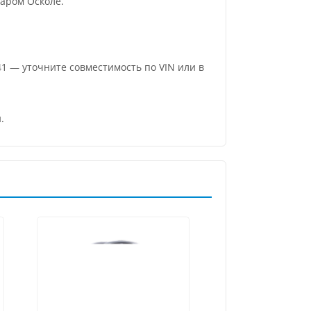
аром Осколе.
41 — уточните совместимость по VIN или в
.