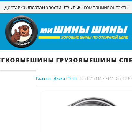
Доставка
Оплата
Новости
Отзывы
О компании
Контакты
ЕГКОВЫЕ
ШИНЫ ГРУЗОВЫЕ
ШИНЫ СП
Главная
Диски
Trebl
›
›
›
6,5x16/5x114,3 ET41 D67,1 X400