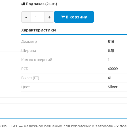
Под заказ (2 шт.)
-
+
В корзину
Характеристики
Диаметр
R16
Ширина
6.5J
Кол-во отверстий
1
PCD
40009
Вылет (ET)
41
Цвет
Silver
009 ET41 — надёжное решение для городских и загородных пое