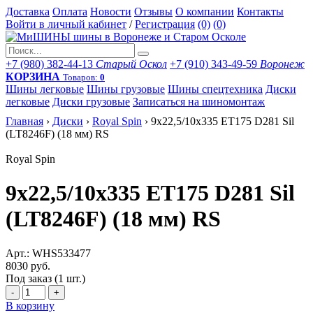
Доставка
Оплата
Новости
Отзывы
О компании
Контакты
Войти в личный кабинет
/
Регистрация
(0)
(0)
+7 (980) 382-44-13
Старый Оскол
+7 (910) 343-49-59
Воронеж
КОРЗИНА
Товаров:
0
Шины легковые
Шины грузовые
Шины спецтехника
Диски
легковые
Диски грузовые
Записаться на шиномонтаж
Главная
›
Диски
›
Royal Spin
›
9x22,5/10x335 ET175 D281 Sil
(LT8246F) (18 мм) RS
Royal Spin
9x22,5/10x335 ET175 D281 Sil
(LT8246F) (18 мм) RS
Арт.: WHS533477
8030 руб.
Под заказ (1 шт.)
-
+
В корзину