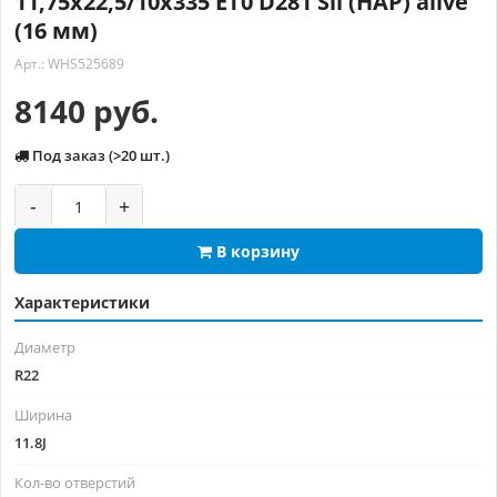
11,75x22,5/10x335 ET0 D281 Sil (HAP) alive
(16 мм)
Арт.: WHS525689
8140 руб.
Под заказ (>20 шт.)
-
+
В корзину
Характеристики
Диаметр
R22
Ширина
11.8J
Кол-во отверстий