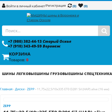
/
Регистрация
Войти в личный кабинет
(0)
(0)
+7 (980) 382-44-13
Старый Оскол
+7 (910) 343-49-59
Воронеж
КОРЗИНА
Товаров:
0
ШИНЫ ЛЕГКОВЫЕ
ШИНЫ ГРУЗОВЫЕ
ШИНЫ СПЕЦТЕХНИК
Главная
Диски
ZEPP
›
›
›
11,75x22,5/10x335 ET0 D281 Sil (HAP) alive (16 мм)
ZEPP