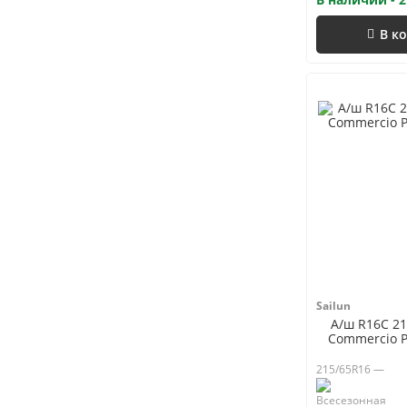
В к
Sailun
А/ш R16C 21
Commercio P
215/65R16 —