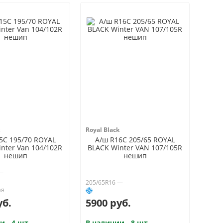
Royal Black
5C 195/70 ROYAL
А/ш R16C 205/65 ROYAL
nter Van 104/102R
BLACK Winter VAN 107/105R
нешип
нешип
 —
205/65R16 —
уб.
5900 руб.
и - 4 шт.
В наличии - 8 шт.