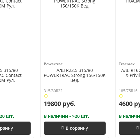
Powertrac
Tracmax
5 315/80
А/ш R22.5 315/80
А/ш R16
C Contact
POWERTRAC Strong 156/150K
X-Priv
0M Рул.
Вед.
315/80R22 —
185/75R16
.
19800 руб.
4600 р
20 шт.
В наличии - >20 шт.
В наличи
орзину
В корзину