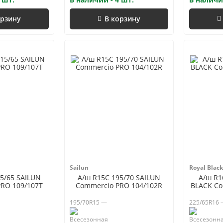
орзину
В корзину
Sailun
Royal Black
5/65 SAILUN
А/ш R15C 195/70 SAILUN
А/ш R1
RO 109/107T
Commercio PRO 104/102R
BLACK Co
195/70R15 —
225/65R16