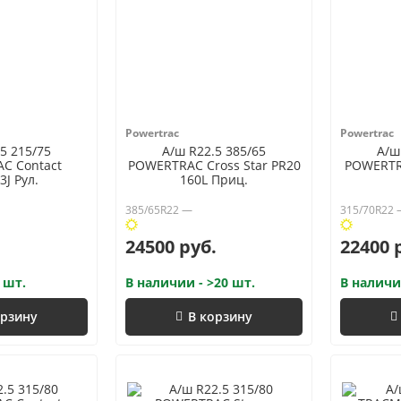
Powertrac
Powertrac
5 215/75
А/ш R22.5 385/65
А/ш
C Contact
POWERTRAC Cross Star PR20
POWERTRA
3J Рул.
160L Приц.
385/65R22 —
315/70R22
24500 руб.
22400 
 шт.
В наличии - >20 шт.
В наличи
орзину
В корзину