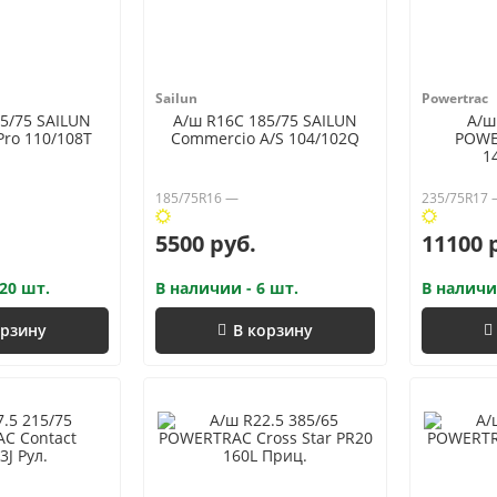
Sailun
Powertrac
5/75 SAILUN
А/ш R16C 185/75 SAILUN
А/ш
ro 110/108T
Commercio A/S 104/102Q
POWE
1
185/75R16 —
235/75R17
5500 руб.
11100 
20 шт.
В наличии - 6 шт.
В наличи
орзину
В корзину