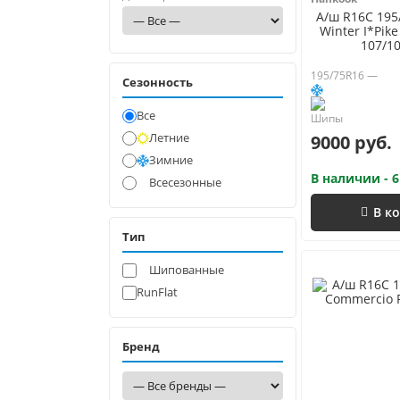
А/ш R16C 19
Winter I*Pik
107/1
195/75R16 —
Сезонность
Все
Летние
9000 руб.
Зимние
В наличии - 6
Всесезонные
В к
Тип
Шипованные
RunFlat
Бренд