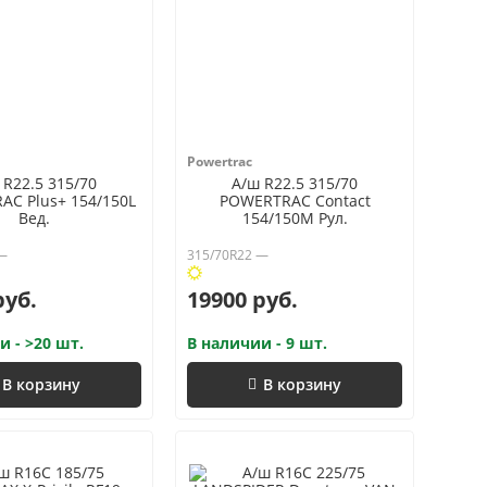
Powertrac
 R22.5 315/70
А/ш R22.5 315/70
C Plus+ 154/150L
POWERTRAC Contact
Вед.
154/150M Рул.
 —
315/70R22 —
руб.
19900 руб.
и - >20 шт.
В наличии - 9 шт.
В корзину
В корзину