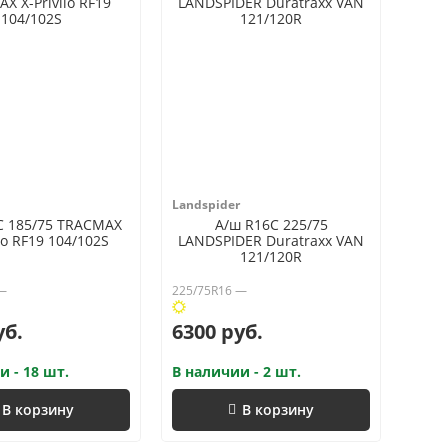
Landspider
C 185/75 TRACMAX
А/ш R16C 225/75
ilo RF19 104/102S
LANDSPIDER Duratraxx VAN
121/120R
 —
225/75R16 —
уб.
6300 руб.
и - 18 шт.
В наличии - 2 шт.
В корзину
В корзину