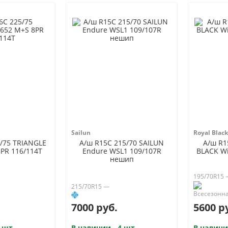
Sailun
Royal Black
/75 TRIANGLE
А/ш R15C 215/70 SAILUN
А/ш R1
PR 116/114T
Endure WSL1 109/107R
BLACK Wi
нешип
195/70R15
215/70R15 —
7000 руб.
5600 р
 шт.
В наличии - 4 шт.
В наличи