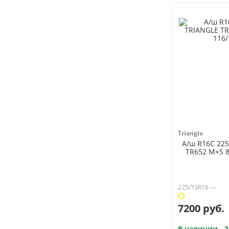
Triangle
А/ш R16C 225
TR652 M+S 8
225/75R16 —
7200 руб.
В наличии - 2