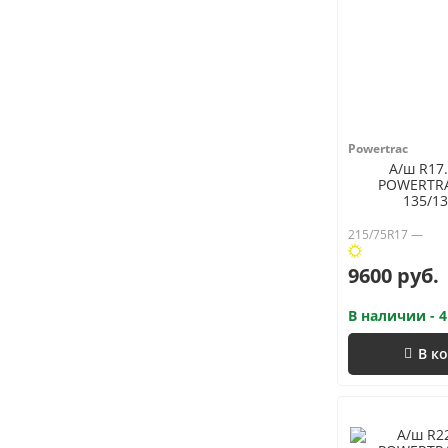
Powertrac
А/ш R17.
POWERTRA
135/13
215/75R17 —
9600 руб.
В наличии - 4
В к