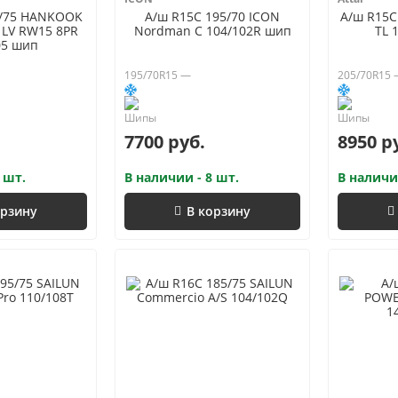
5/75 HANKOOK
А/ш R15C 195/70 ICON
А/ш R15C
e LV RW15 8PR
Nordman C 104/102R шип
TL 
05 шип
195/70R15 —
205/70R15
7700 руб.
8950 р
 шт.
В наличии - 8 шт.
В наличи
орзину
В корзину