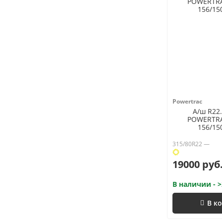
Powertrac
А/ш R22.
POWERTRA
156/15
315/80R22 —
19000 руб
В наличии - >
В к