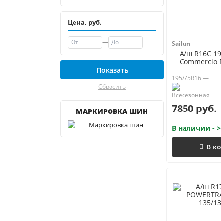
Цена, руб.
—
Sailun
А/ш R16C 19
Commercio P
Показать
195/75R16 —
Сбросить
7850 руб.
МАРКИРОВКА ШИН
В наличии - >
В к