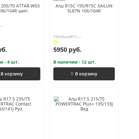
 205/70 ATTAR W03
А/ш R15C 195/R15C SAILUN
106/104R шип
SL87N 106/104R
 —
195/NoneR15 —
уб.
5950 руб.
и - 4 шт.
В наличии - 12 шт.
В корзину
В корзину