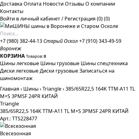
Доставка
Оплата
Новости
Отзывы
О компании
Контакты
Войти в личный кабинет
/
Регистрация
(0)
(0)
+7 (980) 382-44-13
Старый Оскол
+7 (910) 343-49-59
Воронеж
КОРЗИНА
Товаров:
0
Шины легковые
Шины грузовые
Шины спецтехника
Диски легковые
Диски грузовые
Записаться на
шиномонтаж
Главная
›
Шины
›
Triangle
›
385/65R22,5 164K TTM-A11 TL
M+S 3PMSF 24PR КИТАЙ
Triangle
385/65R22,5 164K TTM-A11 TL M+S 3PMSF 24PR КИТАЙ
Арт.: TTS228477
Всесезонная