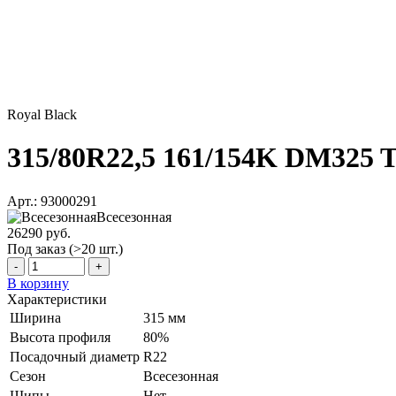
Royal Black
315/80R22,5 161/154K DM325 
Арт.: 93000291
Всесезонная
26290 руб.
Под заказ (>20 шт.)
-
+
В корзину
Характеристики
Ширина
315 мм
Высота профиля
80%
Посадочный диаметр
R22
Сезон
Всесезонная
Шипы
Нет