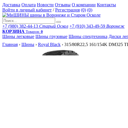
Доставка
Оплата
Новости
Отзывы
О компании
Контакты
Войти в личный кабинет
/
Регистрация
(0)
(0)
+7 (980) 382-44-13
Старый Оскол
+7 (910) 343-49-59
Воронеж
КОРЗИНА
Товаров:
0
Шины легковые
Шины грузовые
Шины спецтехника
Диски ле
Главная
›
Шины
›
Royal Black
›
315/80R22,5 161/154K DM325 T