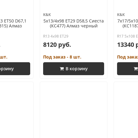
K&K
K&K
,3 ET50 D67,1
5x13/4x98 ET29 D58,5 Сиеста
7x17/5x10
315) Алмаз
(КС477) Алмаз черный
(КС118
R13 4x98 ET29
R17 5x108 
.
8120 руб.
13340 
 шт.
Под заказ - 8 шт.
Под заказ
орзину
В корзину