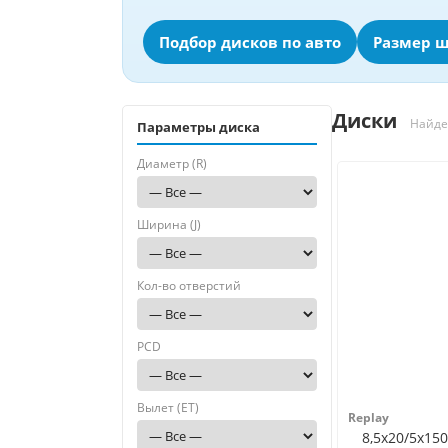
Подбор дисков по авто
Размер ш
Диски
Найде
Параметры диска
Диаметр (R)
Ширина (J)
Кол-во отверстий
PCD
Вылет (ET)
Replay
8,5x20/5x150