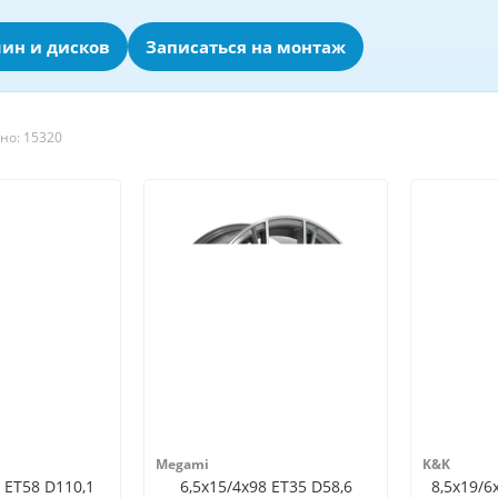
ин и дисков
Записаться на монтаж
но: 15320
Megami
K&K
 ET58 D110,1
6,5x15/4x98 ET35 D58,6
8,5x19/6