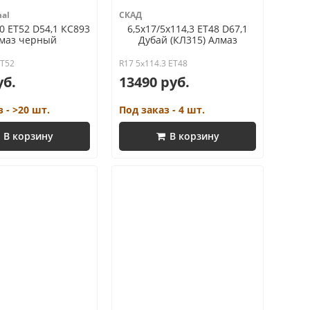
nal
СКАД
0 ET52 D54,1 КС893
6,5x17/5x114,3 ET48 D67,1
маз черный
Дубай (КЛ315) Алмаз
ET52
R17 5x114.3 ET48
уб.
13490 руб.
 - >20 шт.
Под заказ - 4 шт.
В корзину
В корзину