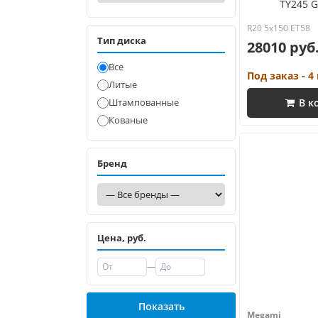
TY245 G
R20 5x150 ET58
Тип диска
28010 руб
Все
Под заказ - 4
Литые
Штампованные
В к
Кованые
Бренд
Цена, руб.
—
Показать
Megami