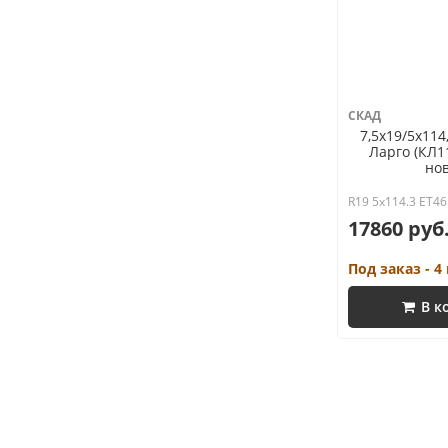
СКАД
7,5x19/5x114
Ларго (КЛ1
но
R19 5x114.3 ET46
17860 руб
Под заказ - 4
В к