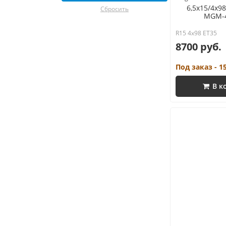
6,5x15/4x98
Сбросить
MGM-4
R15 4x98 ET35
8700 руб.
Под заказ - 1
В к