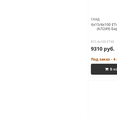
СКАД
6x15/4x100 ET
(КЛ249) Ба
R15 4x100 ET40
9310 руб.
Под заказ - 4
В к