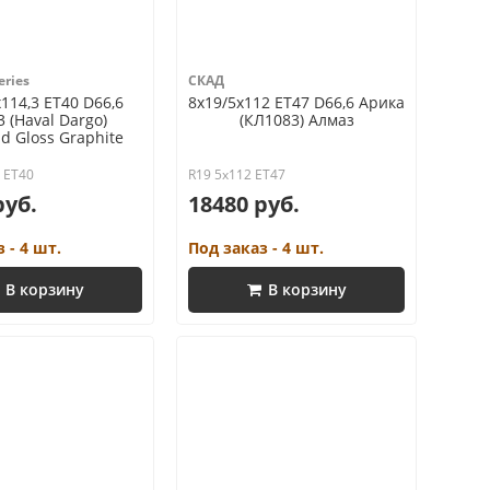
ries
СКАД
114,3 ET40 D66,6
8x19/5x112 ET47 D66,6 Арика
 (Haval Dargo)
(КЛ1083) Алмаз
d Gloss Graphite
3 ET40
R19 5x112 ET47
руб.
18480 руб.
 - 4 шт.
Под заказ - 4 шт.
В корзину
В корзину