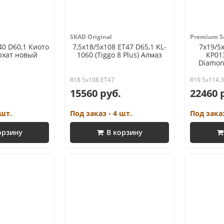
SKAD Original
Premium Se
40 D60,1 Киото
7,5x18/5x108 ET47 D65,1 KL-
7x19/5x
рхат новый
1060 (Tiggo 8 Plus) Алмаз
КР013
Diamon
R18 5x108 ET47
R19 5x114.
15560 руб.
22460 
 шт.
Под заказ - 4 шт.
Под заказ
орзину
В корзину