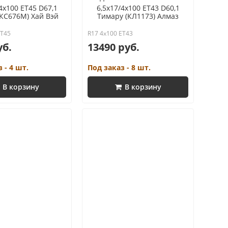
4x100 ET45 D67,1
6,5x17/4x100 ET43 D60,1
(КС676М) Хай Вэй
Тимару (КЛ1173) Алмаз
ET45
R17 4x100 ET43
уб.
13490 руб.
 - 4 шт.
Под заказ - 8 шт.
В корзину
В корзину