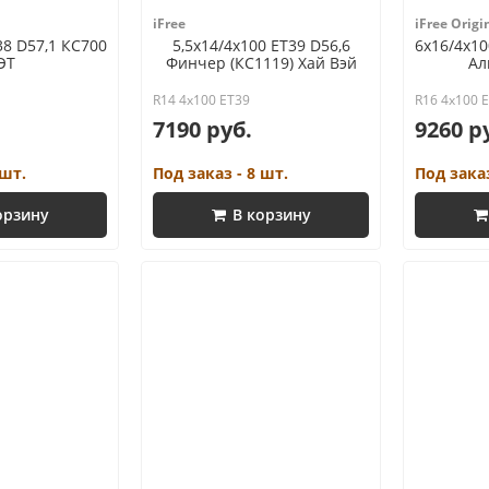
iFree
iFree Origi
38 D57,1 КС700
5,5x14/4x100 ET39 D56,6
6x16/4x10
ЭТ
Финчер (КС1119) Хай Вэй
Ал
R14 4x100 ET39
R16 4x100 
7190 руб.
9260 р
 шт.
Под заказ - 8 шт.
Под заказ
орзину
В корзину