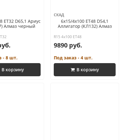
СКАД
8 ET32 D65,1 Ариус
6x15/4x100 ET48 D54,1
7) Алмаз черный
Аллигатор (КЛ132) Алмаз
ET32
R15 4x100 ET48
руб.
9890 руб.
 - 8 шт.
Под заказ - 4 шт.
В корзину
В корзину