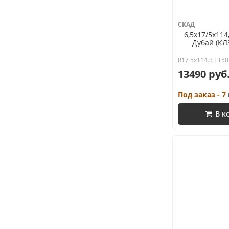
СКАД
6,5x17/5x114
Дубай (КЛ
R17 5x114.3 ET50
13490 руб
Под заказ - 7
В к