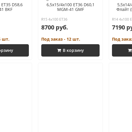
 ET35 D58,6
6,5x15/4x100 ET36 D60,1
5,5x14/
1 BKF
MGM-41 GMF
Флайт 
R15 4x100 ET36
R14 4x100 
8700 руб.
7190 р
5 шт.
Под заказ - 12 шт.
Под заказ
орзину
В корзину