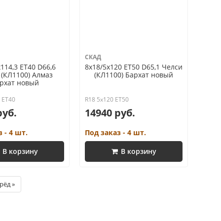
СКАД
114,3 ET40 D66,6
8x18/5x120 ET50 D65,1 Челси
 (КЛ1100) Алмаз
(КЛ1100) Бархат новый
рхат новый
3 ET40
R18 5x120 ET50
руб.
14940 руб.
 - 4 шт.
Под заказ - 4 шт.
В корзину
В корзину
рёд »