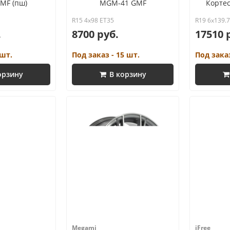
MF (пш)
MGM-41 GMF
Кортес
R15 4x98 ET35
R19 6x139.
.
8700 руб.
17510 
 шт.
Под заказ - 15 шт.
Под заказ
орзину
В корзину
Megami
iFree