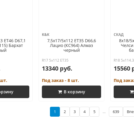
K&K
СКАД
,3 ET46 D67,1
7,5x17/5x112 ET35 D66,6
8x18/5x
115) Бархат
Лацио (КС964) Алмаз
Челси
вый
черный
ба
R17 5x112 ET35
R18 5x114.
.
13340 руб.
15560 
 шт.
Под заказ - 8 шт.
Под заказ
орзину
В корзину
1
2
3
4
5
…
639
Впе