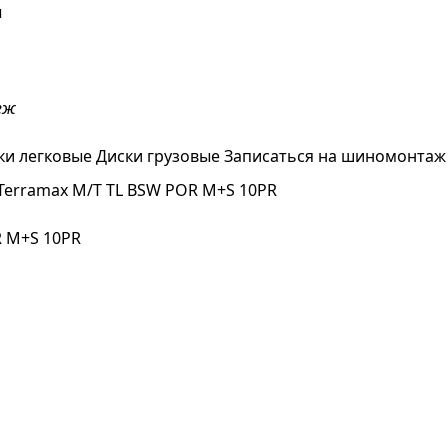
ы
еж
ки легковые
Диски грузовые
Записаться на шиномонтаж
 Terramax M/T TL BSW POR M+S 10PR
R M+S 10PR