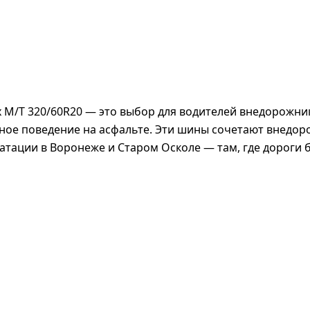
ax M/T 320/60R20 — это выбор для водителей внедорожн
ное поведение на асфальте. Эти шины сочетают внедор
уатации в Воронеже и Старом Осколе — там, где дороги