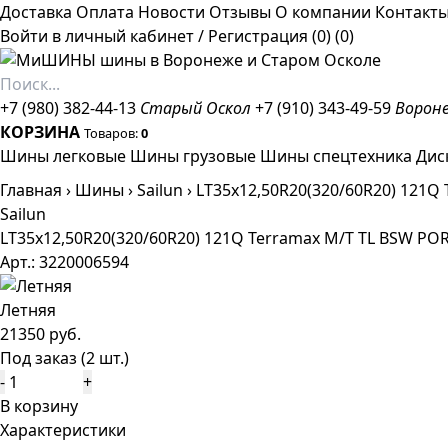
Доставка
Оплата
Новости
Отзывы
О компании
Контакт
Войти в личный кабинет
/
Регистрация
(0)
(0)
+7 (980) 382-44-13
Старый Оскол
+7 (910) 343-49-59
Ворон
КОРЗИНА
Товаров:
0
Шины легковые
Шины грузовые
Шины спецтехника
Дис
Главная
›
Шины
›
Sailun
›
LT35x12,50R20(320/60R20) 121Q
Sailun
LT35x12,50R20(320/60R20) 121Q Terramax M/T TL BSW PO
Арт.: 3220006594
Летняя
21350 руб.
Под заказ (2 шт.)
-
+
В корзину
Характеристики