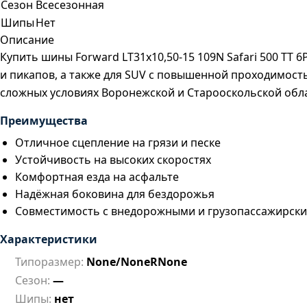
Сезон
Всесезонная
Шипы
Нет
Описание
Купить шины Forward LT31x10,50-15 109N Safari 500 T
и пикапов, а также для SUV с повышенной проходимостью
сложных условиях Воронежской и Старооскольской облас
Преимущества
Отличное сцепление на грязи и песке
Устойчивость на высоких скоростях
Комфортная езда на асфальте
Надёжная боковина для бездорожья
Совместимость с внедорожными и грузопассажирск
Характеристики
Типоразмер:
None/NoneRNone
Сезон:
—
Шипы:
нет