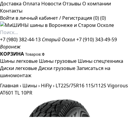
Доставка
Оплата
Новости
Отзывы
О компании
Контакты
Войти в личный кабинет
/
Регистрация
(0)
(0)
+7 (980) 382-44-13
Старый Оскол
+7 (910) 343-49-59
Воронеж
КОРЗИНА
Товаров:
0
Шины легковые
Шины грузовые
Шины спецтехника
Диски легковые
Диски грузовые
Записаться на
шиномонтаж
Главная
›
Шины
›
HiFly
›
LT225/75R16 115/112S Vigorous
AT601 TL 10PR