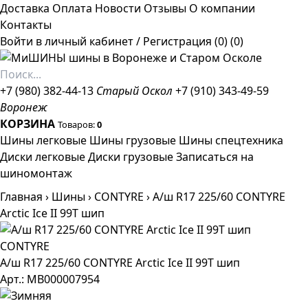
Доставка
Оплата
Новости
Отзывы
О компании
Контакты
Войти в личный кабинет
/
Регистрация
(0)
(0)
+7 (980) 382-44-13
Старый Оскол
+7 (910) 343-49-59
Воронеж
КОРЗИНА
Товаров:
0
Шины легковые
Шины грузовые
Шины спецтехника
Диски легковые
Диски грузовые
Записаться на
шиномонтаж
Главная
›
Шины
›
CONTYRE
›
А/ш R17 225/60 CONTYRE
Arctic Ice II 99T шип
CONTYRE
А/ш R17 225/60 CONTYRE Arctic Ice II 99T шип
Арт.: МВ000007954