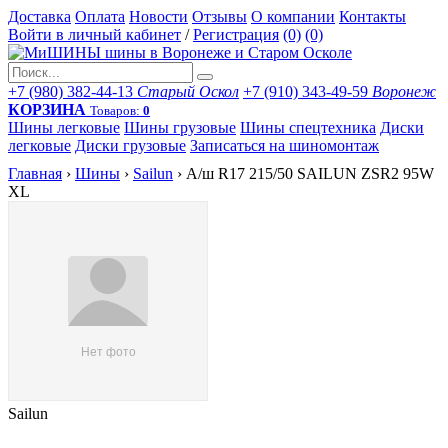
Доставка
Оплата
Новости
Отзывы
О компании
Контакты
Войти в личный кабинет
/
Регистрация
(0)
(0)
+7 (980) 382-44-13
Старый Оскол
+7 (910) 343-49-59
Воронеж
КОРЗИНА
Товаров:
0
Шины легковые
Шины грузовые
Шины спецтехника
Диски
легковые
Диски грузовые
Записаться на шиномонтаж
Главная
›
Шины
›
Sailun
›
А/ш R17 215/50 SAILUN ZSR2 95W
XL
Sailun