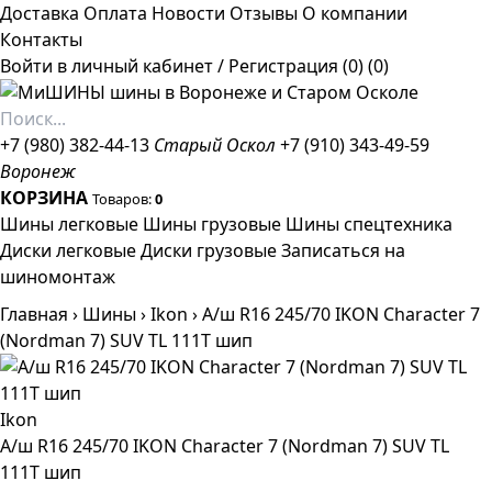
Доставка
Оплата
Новости
Отзывы
О компании
Контакты
Войти в личный кабинет
/
Регистрация
(0)
(0)
+7 (980) 382-44-13
Старый Оскол
+7 (910) 343-49-59
Воронеж
КОРЗИНА
Товаров:
0
Шины легковые
Шины грузовые
Шины спецтехника
Диски легковые
Диски грузовые
Записаться на
шиномонтаж
Главная
›
Шины
›
Ikon
›
А/ш R16 245/70 IKON Character 7
(Nordman 7) SUV TL 111T шип
Ikon
А/ш R16 245/70 IKON Character 7 (Nordman 7) SUV TL
111T шип