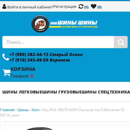
/
Регистрация
Войти в личный кабинет
(0)
(0)
+7 (980) 382-44-13
Старый Оскол
+7 (910) 343-49-59
Воронеж
КОРЗИНА
Товаров:
0
ШИНЫ ЛЕГКОВЫЕ
ШИНЫ ГРУЗОВЫЕ
ШИНЫ СПЕЦТЕХНИК
Главная
Шины
Ikon
›
›
›
А/ш R14 185/70 IKON Character Ice 5 (Nordman 5)
92T XL шип