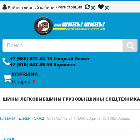
/
Регистрация
Войти в личный кабинет
(0)
(0)
+7 (980) 382-44-13
Старый Оскол
+7 (910) 343-49-59
Воронеж
КОРЗИНА
Товаров:
0
ШИНЫ ЛЕГКОВЫЕ
ШИНЫ ГРУЗОВЫЕ
ШИНЫ СПЕЦТЕХНИК
Главная
Диски
СКАД
›
›
›
8x19/5x112 ET47 D66,6 Арика (КЛ1083) Алмаз
СКАД