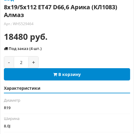
8x19/5x112 ET47 D66,6 Арика (КЛ1083)
Алмаз
Арт.: WHS529464
18480 руб.
Под заказ (4 шт.)
-
+
В корзину
Характеристики
Диаметр
R19
Ширина
8.0J