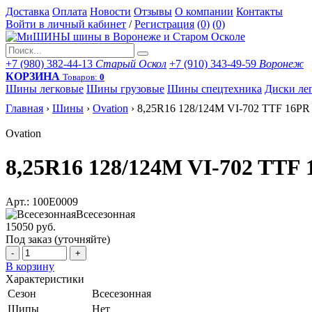
Доставка
Оплата
Новости
Отзывы
О компании
Контакты
Войти в личный кабинет
/
Регистрация
(0)
(0)
+7 (980) 382-44-13
Старый Оскол
+7 (910) 343-49-59
Воронеж
КОРЗИНА
Товаров:
0
Шины легковые
Шины грузовые
Шины спецтехника
Диски ле
Главная
›
Шины
›
Ovation
›
8,25R16 128/124M VI-702 TTF 16PR
Ovation
8,25R16 128/124M VI-702 TTF
Арт.: 100E0009
Всесезонная
15050 руб.
Под заказ (уточняйте)
-
+
В корзину
Характеристики
Сезон
Всесезонная
Шипы
Нет