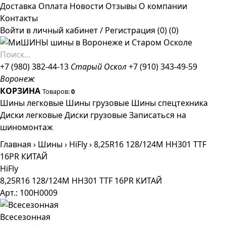
Доставка
Оплата
Новости
Отзывы
О компании
Контакты
Войти в личный кабинет
/
Регистрация
(0)
(0)
+7 (980) 382-44-13
Старый Оскол
+7 (910) 343-49-59
Воронеж
КОРЗИНА
Товаров:
0
Шины легковые
Шины грузовые
Шины спецтехника
Диски легковые
Диски грузовые
Записаться на
шиномонтаж
Главная
›
Шины
›
HiFly
›
8,25R16 128/124M HH301 TTF
16PR КИТАЙ
HiFly
8,25R16 128/124M HH301 TTF 16PR КИТАЙ
Арт.: 100H0009
Всесезонная