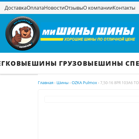
Доставка
Оплата
Новости
Отзывы
О компании
Контакты
ЕГКОВЫЕ
ШИНЫ ГРУЗОВЫЕ
ШИНЫ СП
Главная
Шины
OZKA Pulmox
›
›
›
7,50-16 8PR 103A6 T