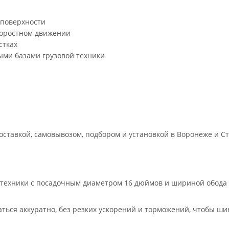
 поверхности
скоростном движении
стках
ыми базами грузовой техники
ставкой, самовывозом, подбором и установкой в Воронеже и Ст
цтехники с посадочным диаметром 16 дюймов и шириной обода о
аться аккуратно, без резких ускорений и торможений, чтобы ши