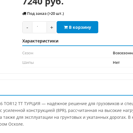
7240 руб.
Под заказ (>20 шт.)
-
+
В корзину
Характеристики
Сезон
Всесезонн
Шипы
Нет
A6 TOR12 TT ТУРЦИЯ — надёжное решение для грузовиков и спе
с усиленной конструкцией (8PR), рассчитанная на высокие наг
 а также для эксплуатации на грунтовых и укатанных дорогах.
ром Осколе.