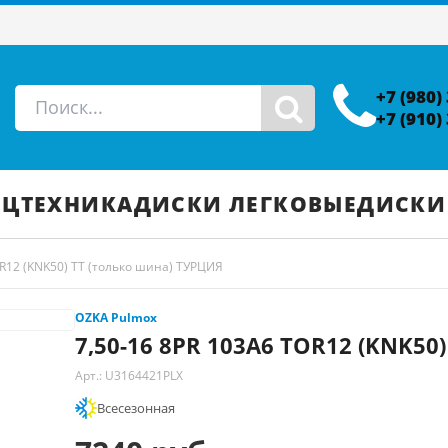
+7 (980)
+7 (910)
ЕЦТЕХНИКА
ДИСКИ ЛЕГКОВЫЕ
ДИСКИ
OR12 (KNK50) TT (только шина) ТУРЦИЯ
OZKA Pulmox
7,50-16 8PR 103A6 TOR12 (KNK50
Арт.: U3164421PLX
Всесезонная