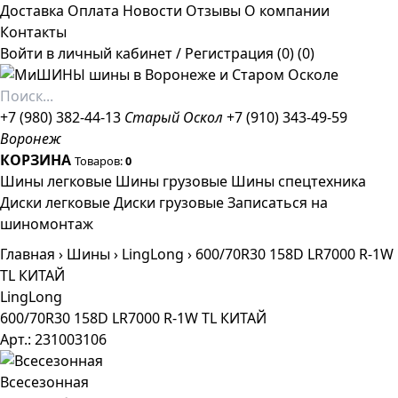
Доставка
Оплата
Новости
Отзывы
О компании
Контакты
Войти в личный кабинет
/
Регистрация
(0)
(0)
+7 (980) 382-44-13
Старый Оскол
+7 (910) 343-49-59
Воронеж
КОРЗИНА
Товаров:
0
Шины легковые
Шины грузовые
Шины спецтехника
Диски легковые
Диски грузовые
Записаться на
шиномонтаж
Главная
›
Шины
›
LingLong
›
600/70R30 158D LR7000 R-1W
TL КИТАЙ
LingLong
600/70R30 158D LR7000 R-1W TL КИТАЙ
Арт.: 231003106
Всесезонная