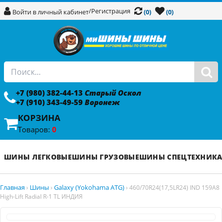
/
Регистрация
Войти в личный кабинет
(0)
(0)
+7 (980) 382-44-13
Старый Оскол
+7 (910) 343-49-59
Воронеж
КОРЗИНА
Товаров:
0
ШИНЫ ЛЕГКОВЫЕ
ШИНЫ ГРУЗОВЫЕ
ШИНЫ СПЕЦТЕХНИК
Главная
Шины
Galaxy (Yokohama ATG)
›
›
›
460/70R24(17,5LR24) IND 159A8
High-Lift Radial R-1 TL ИНДИЯ