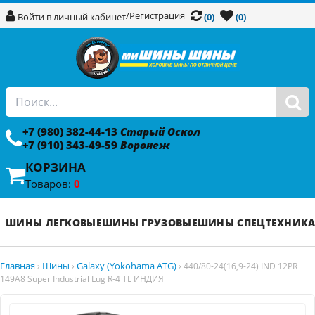
/
Регистрация
Войти в личный кабинет
(0)
(0)
+7 (980) 382-44-13
Старый Оскол
+7 (910) 343-49-59
Воронеж
КОРЗИНА
Товаров:
0
ШИНЫ ЛЕГКОВЫЕ
ШИНЫ ГРУЗОВЫЕ
ШИНЫ СПЕЦТЕХНИК
Главная
Шины
Galaxy (Yokohama ATG)
›
›
›
440/80-24(16,9-24) IND 12PR
149A8 Super Industrial Lug R-4 TL ИНДИЯ