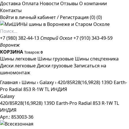
Доставка
Оплата
Новости
Отзывы
О компании
Контакты
Войти в личный кабинет
/
Регистрация
(0)
(0)
+7 (980) 382-44-13
Старый Оскол
+7 (910) 343-49-59
Воронеж
КОРЗИНА
Товаров:
0
Шины легковые
Шины грузовые
Шины спецтехника
Диски легковые
Диски грузовые
Записаться на
шиномонтаж
Главная
›
Шины
›
Galaxy
›
420/85R28(16,9R28) 139D Earth-
Pro Radial 853 R-1W TL ИНДИЯ
Galaxy
420/85R28(16,9R28) 139D Earth-Pro Radial 853 R-1W TL
ИНДИЯ
Арт.: 853003-36