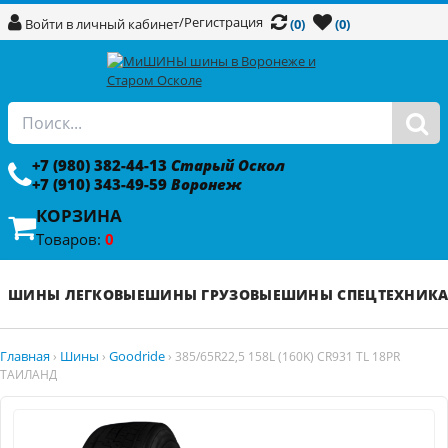
/
Регистрация
Войти в личный кабинет
(0)
(0)
+7 (980) 382-44-13
Старый Оскол
+7 (910) 343-49-59
Воронеж
КОРЗИНА
Товаров:
0
ШИНЫ ЛЕГКОВЫЕ
ШИНЫ ГРУЗОВЫЕ
ШИНЫ СПЕЦТЕХНИК
Главная
Шины
Goodride
›
›
›
385/65R22,5 158L (160K) CR931 TL 18PR
ТАИЛАНД