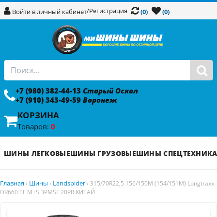
/
Регистрация
Войти в личный кабинет
(0)
(0)
+7 (980) 382-44-13
Старый Оскол
+7 (910) 343-49-59
Воронеж
КОРЗИНА
Товаров:
0
ШИНЫ ЛЕГКОВЫЕ
ШИНЫ ГРУЗОВЫЕ
ШИНЫ СПЕЦТЕХНИК
Главная
Шины
Landspider
›
›
›
315/70R22,5 156/150M (154/151M) Longtraxx
DR660 TL M+S 3PMSF 20PR КИТАЙ