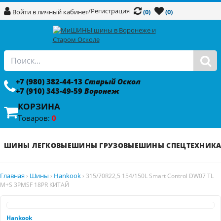
/
Регистрация
Войти в личный кабинет
(0)
(0)
+7 (980) 382-44-13
Старый Оскол
+7 (910) 343-49-59
Воронеж
КОРЗИНА
Товаров:
0
ШИНЫ ЛЕГКОВЫЕ
ШИНЫ ГРУЗОВЫЕ
ШИНЫ СПЕЦТЕХНИК
Главная
Шины
Hankook
›
›
›
315/70R22,5 154/150L Smart Control DW07 TL
M+S 3PMSF 18PR КИТАЙ
Hankook