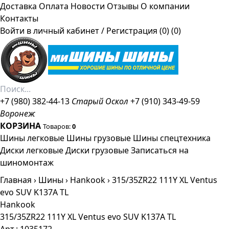
Доставка
Оплата
Новости
Отзывы
О компании
Контакты
Войти в личный кабинет
/
Регистрация
(0)
(0)
+7 (980) 382-44-13
Старый Оскол
+7 (910) 343-49-59
Воронеж
КОРЗИНА
Товаров:
0
Шины легковые
Шины грузовые
Шины спецтехника
Диски легковые
Диски грузовые
Записаться на
шиномонтаж
Главная
›
Шины
›
Hankook
›
315/35ZR22 111Y XL Ventus
evo SUV K137A TL
Hankook
315/35ZR22 111Y XL Ventus evo SUV K137A TL