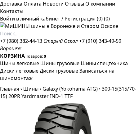
Доставка
Оплата
Новости
Отзывы
О компании
Контакты
Войти в личный кабинет
/
Регистрация
(0)
(0)
+7 (980) 382-44-13
Старый Оскол
+7 (910) 343-49-59
Воронеж
КОРЗИНА
Товаров:
0
Шины легковые
Шины грузовые
Шины спецтехника
Диски легковые
Диски грузовые
Записаться на
шиномонтаж
Главная
›
Шины
›
Galaxy (Yokohama ATG)
›
300-15(315/70-
15) 20PR Yardmaster IND-1 TTF