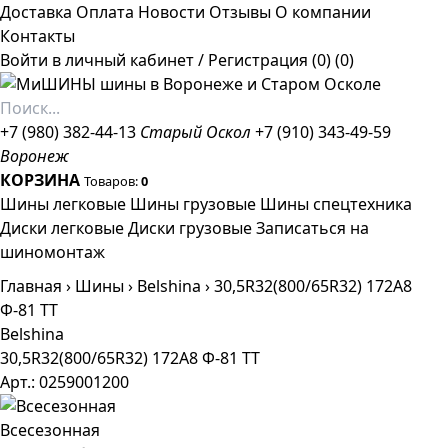
Доставка
Оплата
Новости
Отзывы
О компании
Контакты
Войти в личный кабинет
/
Регистрация
(0)
(0)
+7 (980) 382-44-13
Старый Оскол
+7 (910) 343-49-59
Воронеж
КОРЗИНА
Товаров:
0
Шины легковые
Шины грузовые
Шины спецтехника
Диски легковые
Диски грузовые
Записаться на
шиномонтаж
Главная
›
Шины
›
Belshina
›
30,5R32(800/65R32) 172A8
Ф-81 TT
Belshina
30,5R32(800/65R32) 172A8 Ф-81 TT
Арт.: 0259001200
Всесезонная