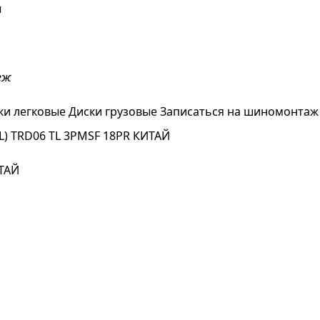
ы
еж
ки легковые
Диски грузовые
Записаться на шиномонтаж
6L) TRD06 TL 3PMSF 18PR КИТАЙ
ИТАЙ