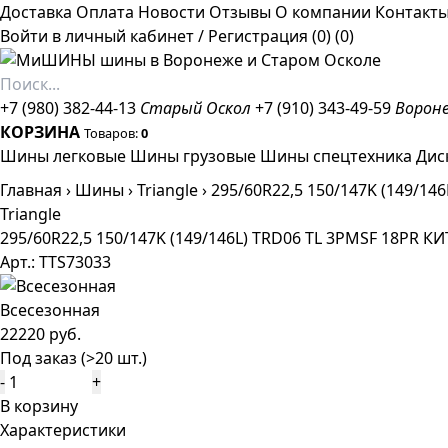
Доставка
Оплата
Новости
Отзывы
О компании
Контакт
Войти в личный кабинет
/
Регистрация
(0)
(0)
+7 (980) 382-44-13
Старый Оскол
+7 (910) 343-49-59
Ворон
КОРЗИНА
Товаров:
0
Шины легковые
Шины грузовые
Шины спецтехника
Дис
Главная
›
Шины
›
Triangle
›
295/60R22,5 150/147K (149/14
Triangle
295/60R22,5 150/147K (149/146L) TRD06 TL 3PMSF 18PR К
Арт.: TTS73033
Всесезонная
22220 руб.
Под заказ (>20 шт.)
-
+
В корзину
Характеристики