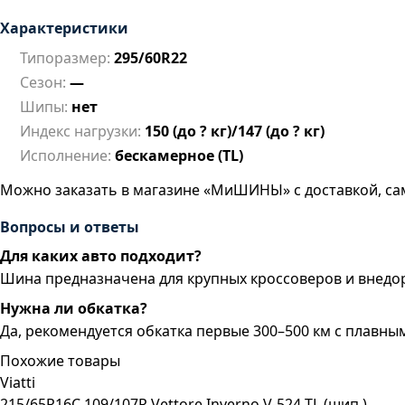
Характеристики
Типоразмер:
295/60R22
Сезон:
—
Шипы:
нет
Индекс нагрузки:
150 (до ? кг)/147 (до ? кг)
Исполнение:
бескамерное (TL)
Можно заказать в магазине «МиШИНЫ» с доставкой, са
Вопросы и ответы
Для каких авто подходит?
Шина предназначена для крупных кроссоверов и внедор
Нужна ли обкатка?
Да, рекомендуется обкатка первые 300–500 км с плавн
Похожие товары
Viatti
215/65R16C 109/107R Vettore Inverno V-524 TL (шип.)