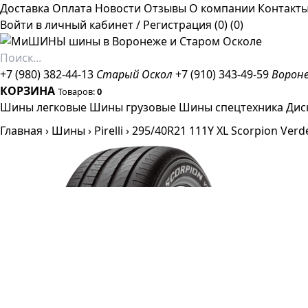
Доставка
Оплата
Новости
Отзывы
О компании
Контакт
Войти в личный кабинет
/
Регистрация
(0)
(0)
+7 (980) 382-44-13
Старый Оскол
+7 (910) 343-49-59
Ворон
КОРЗИНА
Товаров:
0
Шины легковые
Шины грузовые
Шины спецтехника
Дис
Главная
›
Шины
›
Pirelli
›
295/40R21 111Y XL Scorpion Verd