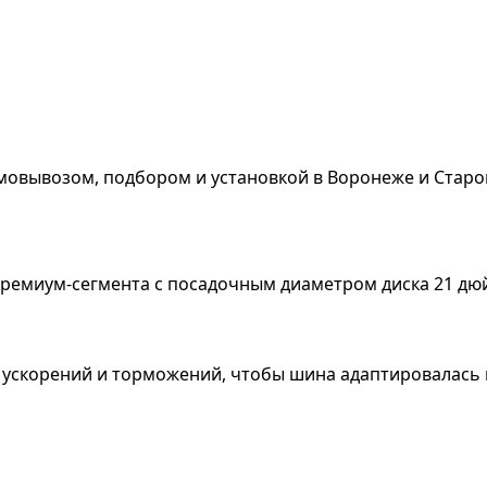
мовывозом, подбором и установкой в Воронеже и Старо
премиум-сегмента с посадочным диаметром диска 21 д
их ускорений и торможений, чтобы шина адаптировалас