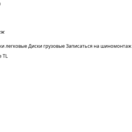
ы
еж
ки легковые
Диски грузовые
Записаться на шиномонтаж
e TL