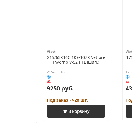
Viatti
Viat
215/65R16C 109/107R Vettore
17
Inverno V-524 TL (шип.)
215/65R16 —
175
9250 руб.
43
Под заказ - >20 шт.
По
В корзину