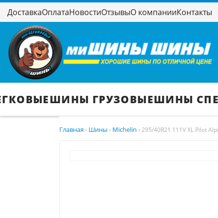
Доставка
Оплата
Новости
Отзывы
О компании
Контакты
ЕГКОВЫЕ
ШИНЫ ГРУЗОВЫЕ
ШИНЫ СП
Главная
Шины
Michelin
›
›
›
295/40R21 111V XL Pilot Alp