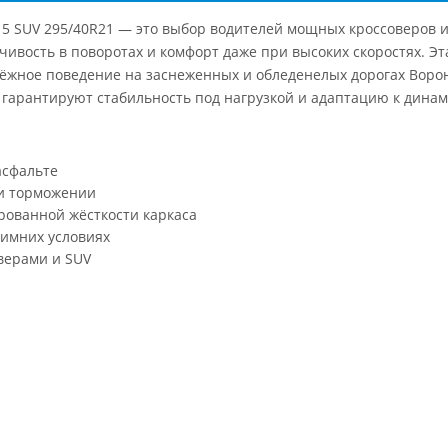
in 5 SUV 295/40R21 — это выбор водителей мощных кроссоверов
чивость в поворотах и комфорт даже при высоких скоростях. Э
ёжное поведение на заснеженных и обледенелых дорогах Ворон
L гарантируют стабильность под нагрузкой и адаптацию к дина
асфальте
ри торможении
рованной жёсткости каркаса
зимних условиях
верами и SUV