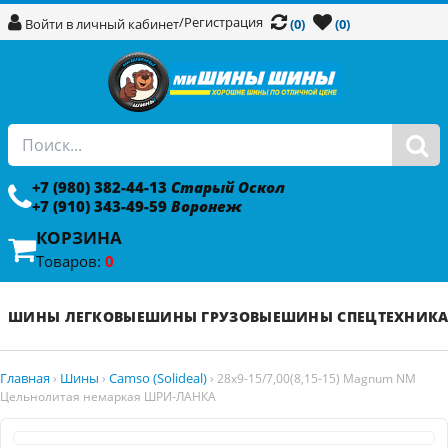
/
Регистрация
Войти в личный кабинет
(0)
(0)
+7 (980) 382-44-13
Старый Оскол
+7 (910) 343-49-59
Воронеж
КОРЗИНА
Товаров:
0
ШИНЫ ЛЕГКОВЫЕ
ШИНЫ ГРУЗОВЫЕ
ШИНЫ СПЕЦТЕХНИК
Главная
Шины
Camso (Solideal)
›
›
›
28x9-15/7,00(8,15-15) Magnum NM
Цельнолитая немаркая ШРИ-ЛАНКА