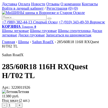
Доставка
Оплата
Новости
Отзывы
О компании
Контакты
Войти в личный кабинет
/
Регистрация
(0)
(0)
+7 (980) 382-44-13
Старый Оскол
+7 (910) 343-49-59
Воронеж
КОРЗИНА
Товаров:
0
Шины легковые
Шины грузовые
Шины спецтехника
Диски
легковые
Диски грузовые
Записаться на шиномонтаж
Главная
›
Шины
›
Sailun RoadX
›
285/60R18 116H RXQuest
H/T02 TL
Sailun RoadX
285/60R18 116H RXQuest
H/T02 TL
Арт.: 3220011926
Летняя
11380 руб.
Под заказ (2 шт.)
-
+