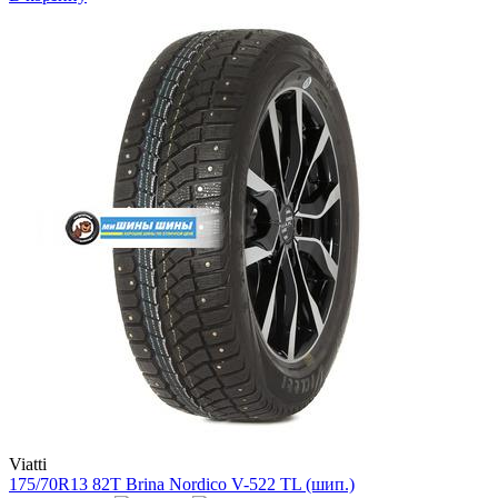
Viatti
175/70R13 82T Brina Nordico V-522 TL (шип.)