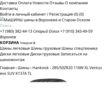
Доставка
Оплата
Новости
Отзывы
О компании
Контакты
Войти в личный кабинет
/
Регистрация
(0)
(0)
+7 (980) 382-44-13
Старый Оскол
+7 (910) 343-49-59
Воронеж
КОРЗИНА
Товаров:
0
Шины легковые
Шины грузовые
Шины спецтехника
Диски легковые
Диски грузовые
Записаться на
шиномонтаж
Главная
›
Шины
›
Hankook
›
285/50ZR20 116W XL Ventus
evo SUV K137A TL