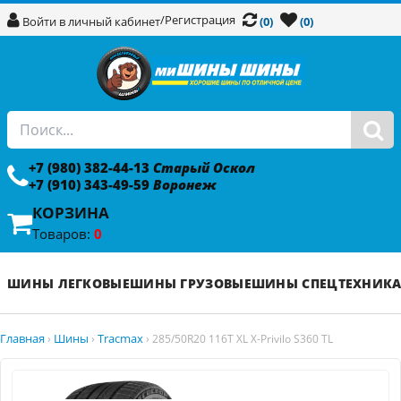
/
Регистрация
Войти в личный кабинет
(0)
(0)
+7 (980) 382-44-13
Старый Оскол
+7 (910) 343-49-59
Воронеж
КОРЗИНА
Товаров:
0
ШИНЫ ЛЕГКОВЫЕ
ШИНЫ ГРУЗОВЫЕ
ШИНЫ СПЕЦТЕХНИК
Главная
Шины
Tracmax
›
›
›
285/50R20 116T XL X-Privilo S360 TL