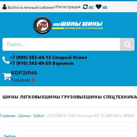
/
Регистрация
Войти в личный кабинет
(0)
(0)
+7 (980) 382-44-13
Старый Оскол
+7 (910) 343-49-59
Воронеж
КОРЗИНА
Товаров:
0
ШИНЫ ЛЕГКОВЫЕ
ШИНЫ ГРУЗОВЫЕ
ШИНЫ СПЕЦТЕХНИК
Главная
Шины
Sailun
›
›
›
275/70R16 114S Terramax A/T TL OWL M+S 3PMSF
Sailun