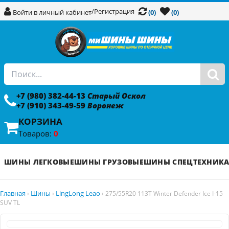
/
Регистрация
Войти в личный кабинет
(0)
(0)
+7 (980) 382-44-13
Старый Оскол
+7 (910) 343-49-59
Воронеж
КОРЗИНА
Товаров:
0
ШИНЫ ЛЕГКОВЫЕ
ШИНЫ ГРУЗОВЫЕ
ШИНЫ СПЕЦТЕХНИК
Главная
Шины
LingLong Leao
›
›
›
275/55R20 113T Winter Defender Ice I-15
SUV TL