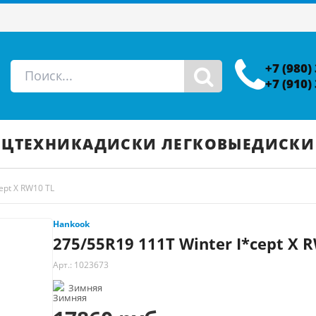
+7 (980)
+7 (910)
ЕЦТЕХНИКА
ДИСКИ ЛЕГКОВЫЕ
ДИСКИ
ept X RW10 TL
Hankook
275/55R19 111T Winter I*cept X 
Арт.: 1023673
Зимняя