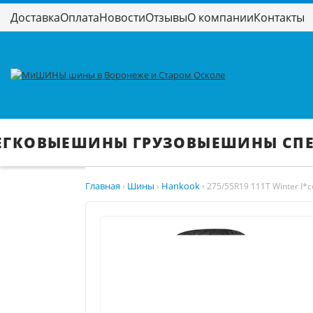
Доставка
Оплата
Новости
Отзывы
О компании
Контакты
ЕГКОВЫЕ
ШИНЫ ГРУЗОВЫЕ
ШИНЫ СП
Главная
Шины
Hankook
›
›
›
275/55R19 111T Winter I*c