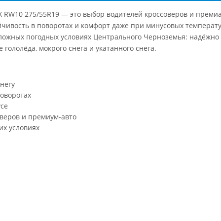
 X RW10 275/55R19 — это выбор водителей кроссоверов и прем
ойчивость в поворотах и комфорт даже при минусовых темпера
ложных погодных условиях Центрального Черноземья: надёжно 
гололёда, мокрого снега и укатанного снега.
негу
поворотах
усе
веров и премиум-авто
их условиях