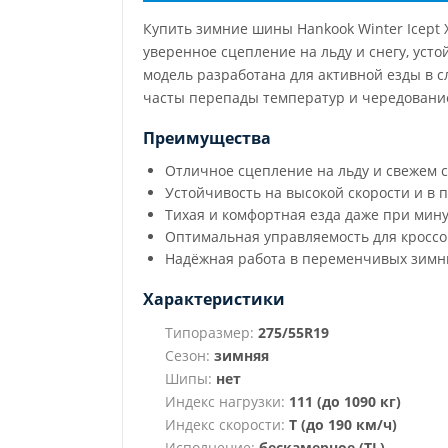
Купить зимние шины Hankook Winter Icept
уверенное сцепление на льду и снегу, уст
модель разработана для активной езды в с
часты перепады температур и чередование 
Преимущества
Отличное сцепление на льду и свежем с
Устойчивость на высокой скорости и в 
Тихая и комфортная езда даже при мин
Оптимальная управляемость для кроссо
Надёжная работа в переменчивых зимн
Характеристики
Типоразмер:
275/55R19
Сезон:
зимняя
Шипы:
нет
Индекс нагрузки:
111 (до 1090 кг)
Индекс скорости:
T (до 190 км/ч)
Исполнение:
бескамерное (TL)