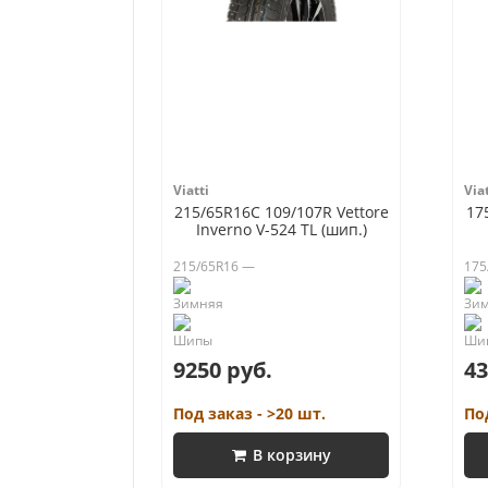
Viatti
Viat
215/65R16C 109/107R Vettore
17
Inverno V-524 TL (шип.)
215/65R16 —
175
9250 руб.
43
Под заказ - >20 шт.
По
В корзину