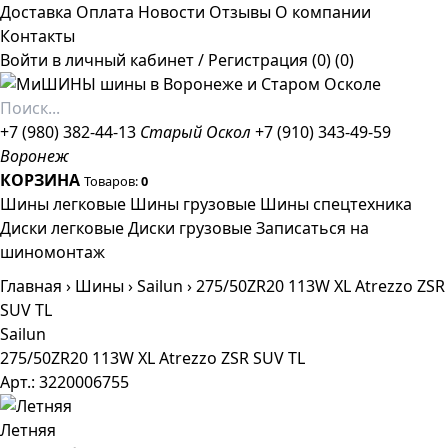
Доставка
Оплата
Новости
Отзывы
О компании
Контакты
Войти в личный кабинет
/
Регистрация
(0)
(0)
+7 (980) 382-44-13
Старый Оскол
+7 (910) 343-49-59
Воронеж
КОРЗИНА
Товаров:
0
Шины легковые
Шины грузовые
Шины спецтехника
Диски легковые
Диски грузовые
Записаться на
шиномонтаж
Главная
›
Шины
›
Sailun
›
275/50ZR20 113W XL Atrezzo ZSR
SUV TL
Sailun
275/50ZR20 113W XL Atrezzo ZSR SUV TL
Арт.: 3220006755
Летняя