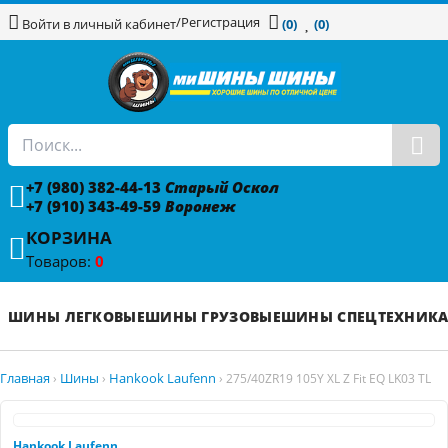
/
Регистрация
Войти в личный кабинет
(0)
(0)
+7 (980) 382-44-13
Старый Оскол
+7 (910) 343-49-59
Воронеж
КОРЗИНА
Товаров:
0
ШИНЫ ЛЕГКОВЫЕ
ШИНЫ ГРУЗОВЫЕ
ШИНЫ СПЕЦТЕХНИК
Главная
Шины
Hankook Laufenn
›
›
›
275/40ZR19 105Y XL Z Fit EQ LK03 TL
Hankook Laufenn