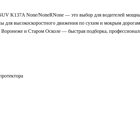
 SUV K137A None/NoneRNone — это выбор для водителей мощны
аны для высокоскоростного движения по сухим и мокрым дорога
в Воронеже и Старом Осколе — быстрая подборка, профессиональ
протектора