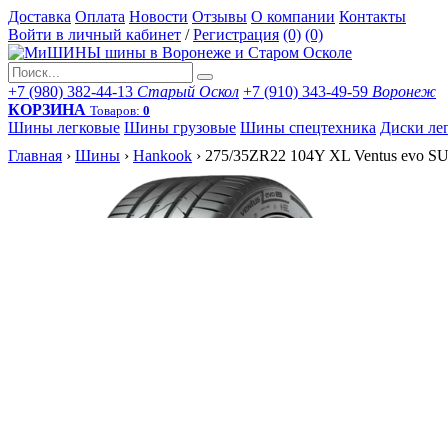
Доставка
Оплата
Новости
Отзывы
О компании
Контакты
Войти в личный кабинет
/
Регистрация
(0)
(0)
+7 (980) 382-44-13
Старый Оскол
+7 (910) 343-49-59
Воронеж
КОРЗИНА
Товаров:
0
Шины легковые
Шины грузовые
Шины спецтехника
Диски ле
Главная
›
Шины
›
Hankook
›
275/35ZR22 104Y XL Ventus evo 