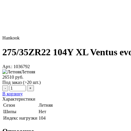
Hankook
275/35ZR22 104Y XL Ventus e
Арт.: 1036792
Летняя
26510 руб.
Под заказ (>20 шт.)
-
+
В корзину
Характеристики
Сезон
Летняя
Шипы
Нет
Индекс нагрузки
104