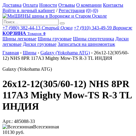
Доставка
Оплата
Новости
Отзывы
О компании
Контакты
Войти в личный кабинет
/
Регистрация
(0)
(0)
+7 (980) 382-44-13
Старый Оскол
+7 (910) 343-49-59
Воронеж
КОРЗИНА
Товаров:
0
Шины легковые
Шины грузовые
Шины спецтехника
Диски
легковые
Диски грузовые
Записаться на шиномонтаж
Главная
›
Шины
›
Galaxy (Yokohama ATG)
›
26x12-12(305/60-
12) NHS 8PR 117A3 Mighty Mow-TS R-3 TL ИНДИЯ
Galaxy (Yokohama ATG)
26x12-12(305/60-12) NHS 8PR
117A3 Mighty Mow-TS R-3 TL
ИНДИЯ
Арт.: 485088-33
Всесезонная
10130 руб.