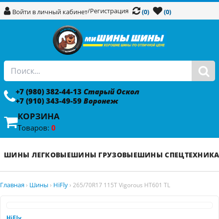
/
Регистрация
Войти в личный кабинет
(0)
(0)
+7 (980) 382-44-13
Старый Оскол
+7 (910) 343-49-59
Воронеж
КОРЗИНА
Товаров:
0
ШИНЫ ЛЕГКОВЫЕ
ШИНЫ ГРУЗОВЫЕ
ШИНЫ СПЕЦТЕХНИК
Главная
Шины
HiFly
›
›
›
265/70R17 115T Vigorous HT601 TL
HiFly