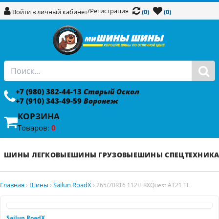
/
Регистрация
Войти в личный кабинет
(0)
(0)
+7 (980) 382-44-13
Старый Оскол
+7 (910) 343-49-59
Воронеж
КОРЗИНА
Товаров:
0
ШИНЫ ЛЕГКОВЫЕ
ШИНЫ ГРУЗОВЫЕ
ШИНЫ СПЕЦТЕХНИК
Главная
Шины
Sailun RoadX
›
›
›
265/70R16 112H RXQuest AT21 TL
Sailun RoadX