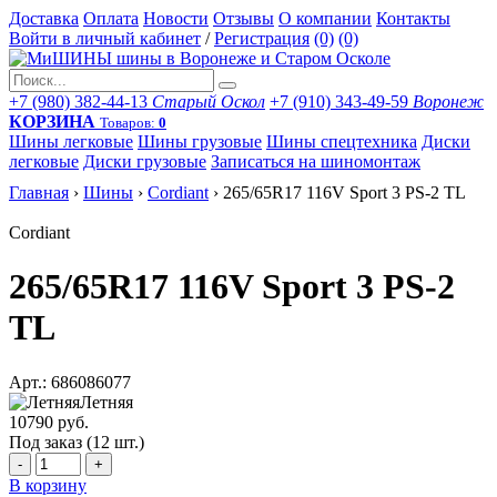
Доставка
Оплата
Новости
Отзывы
О компании
Контакты
Войти в личный кабинет
/
Регистрация
(0)
(0)
+7 (980) 382-44-13
Старый Оскол
+7 (910) 343-49-59
Воронеж
КОРЗИНА
Товаров:
0
Шины легковые
Шины грузовые
Шины спецтехника
Диски
легковые
Диски грузовые
Записаться на шиномонтаж
Главная
›
Шины
›
Cordiant
›
265/65R17 116V Sport 3 PS-2 TL
Cordiant
265/65R17 116V Sport 3 PS-2
TL
Арт.: 686086077
Летняя
10790 руб.
Под заказ (12 шт.)
-
+
В корзину