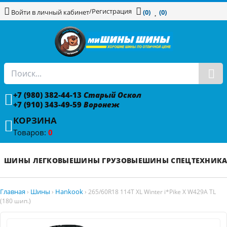
/
Регистрация
Войти в личный кабинет
(0)
(0)
+7 (980) 382-44-13
Старый Оскол
+7 (910) 343-49-59
Воронеж
КОРЗИНА
Товаров:
0
ШИНЫ ЛЕГКОВЫЕ
ШИНЫ ГРУЗОВЫЕ
ШИНЫ СПЕЦТЕХНИК
Главная
Шины
Hankook
›
›
›
265/60R18 114T XL Winter i*Pike X W429A TL
(180 шип.)