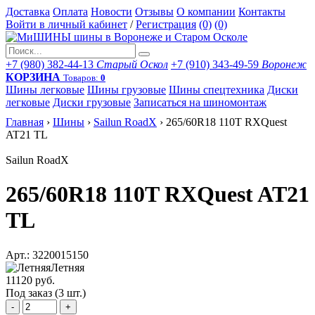
Доставка
Оплата
Новости
Отзывы
О компании
Контакты
Войти в личный кабинет
/
Регистрация
(0)
(0)
+7 (980) 382-44-13
Старый Оскол
+7 (910) 343-49-59
Воронеж
КОРЗИНА
Товаров:
0
Шины легковые
Шины грузовые
Шины спецтехника
Диски
легковые
Диски грузовые
Записаться на шиномонтаж
Главная
›
Шины
›
Sailun RoadX
›
265/60R18 110T RXQuest
AT21 TL
Sailun RoadX
265/60R18 110T RXQuest AT21
TL
Арт.: 3220015150
Летняя
11120 руб.
Под заказ (3 шт.)
-
+